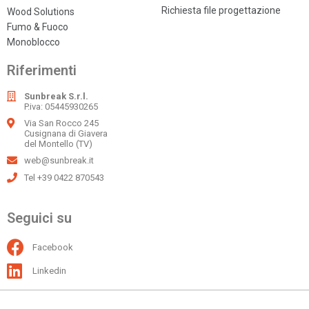
Richiesta file progettazione
Wood Solutions
Fumo & Fuoco
Monoblocco
Riferimenti
Sunbreak S.r.l.
P.iva: 05445930265
Via San Rocco 245
Cusignana di Giavera
del Montello (TV)
web@sunbreak.it
Tel +39 0422 870543
Seguici su
Facebook
Linkedin