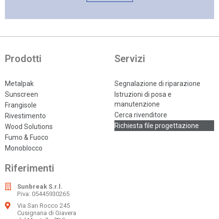
Prodotti
Servizi
Metalpak
Segnalazione di riparazione
Sunscreen
Istruzioni di posa e
manutenzione
Frangisole
Cerca rivenditore
Rivestimento
Richiesta file progettazione
Wood Solutions
Fumo & Fuoco
Monoblocco
Riferimenti
Sunbreak S.r.l.
P.iva: 05445930265
Via San Rocco 245
Cusignana di Giavera