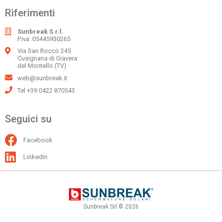
Riferimenti
Sunbreak S.r.l.
P.iva: 05445930265
Via San Rocco 245
Cusignana di Giavera
del Montello (TV)
web@sunbreak.it
Tel +39 0422 870543
Seguici su
Facebook
Linkedin
Sunbreak Srl © 2026