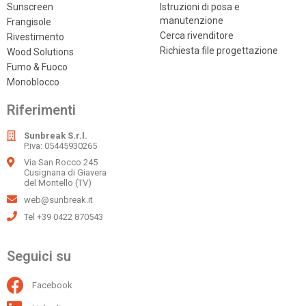
Sunscreen
Istruzioni di posa e
manutenzione
Frangisole
Cerca rivenditore
Rivestimento
Richiesta file progettazione
Wood Solutions
Fumo & Fuoco
Monoblocco
Riferimenti
Sunbreak S.r.l.
P.iva: 05445930265
Via San Rocco 245
Cusignana di Giavera
del Montello (TV)
web@sunbreak.it
Tel +39 0422 870543
Seguici su
Facebook