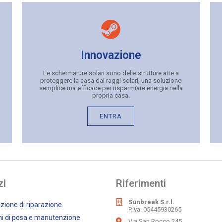
Innovazione
Le schermature solari sono delle strutture atte a
proteggere la casa dai raggi solari, una soluzione
semplice ma efficace per risparmiare energia nella
propria casa.
ENTRA
zi
Riferimenti
Sunbreak S.r.l.
zione di riparazione
P.iva: 05445930265
oni di posa e manutenzione
Via San Rocco 245